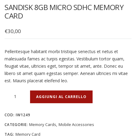
SANDISK 8GB MICRO SDHC MEMORY
CARD
€
30,00
Pellentesque habitant morbi tristique senectus et netus et
malesuada fames ac turpis egestas. Vestibulum tortor quam,
feugiat vitae, ultricies eget, tempor sit amet, ante. Donec eu
libero sit amet quam egestas semper. Aenean ultricies mi vitae
est. Mauris placerat eleifend leo.
SanDisk
AGGIUNGI AL CARRELLO
8GB
Micro
COD:
IW1249
SDHC
Memory
Memory Cards
Mobile Accessories
CATEGORIE:
,
Card
Memory Card
TAG: