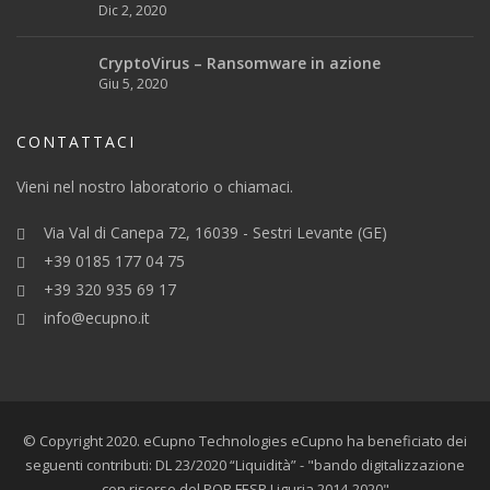
Dic 2, 2020
CryptoVirus – Ransomware in azione
Giu 5, 2020
CONTATTACI
Vieni nel nostro laboratorio o chiamaci.
Via Val di Canepa 72, 16039 - Sestri Levante (GE)
+39 0185 177 04 75
+39 320 935 69 17
info@ecupno.it
© Copyright 2020. eCupno Technologies eCupno ha beneficiato dei
seguenti contributi: DL 23/2020 “Liquidità” - "bando digitalizzazione
con risorse del POR FESR Liguria 2014-2020"